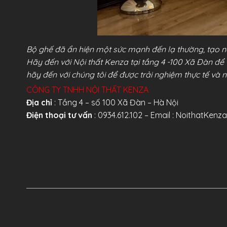
Bộ ghế đã ẩn hiện một sức mạnh đến lạ thường, tạo nê
Hãy đến với Nội thất Kenza tại tầng 4 -100 Xã Đàn để 
hãy đến với chúng tôi để được trải nghiệm thực tế và n
CÔNG TY TNHH NỘI THẤT KENZA
Địa chỉ
: Tầng 4 – số 100 Xã Đàn – Hà Nội
Điện thoại tư vấn
: 0934.612.102 – Email :
NoithatKenz