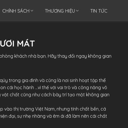
CHÍNH SÁCH
THƯƠNG HIỆU
TIN TỨC
TƯƠI MÁT
phòng khách nhà bạn. Hãy thay đổi ngay không gian
úy trong gia đình và cũng là nơi sinh hoạt tập thể
con cái học hành …vì thế với vai trò và công năng vô
 vật chất cũng như cách bày trí tạo một không gian
 vào thị trường Việt Nam, nhưng tính chất bền, cá
 hiện đại, sự nhẹ nhàng và êm ái đã làm nên cái chất