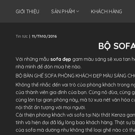
Skip
to
GIỚI THIỆU
SẢN PHẨM
KHÁCH HÀNG
content
Tin tức
11/Th10/2016
BỘ SOFA
Với
những mẫu
sofa đẹp
gam màu sáng sẽ xua tan hế
nhà mình để đón mùa hè nào.
BỘ BÀN GHẾ SOFA PHÒNG KHÁCH ĐẸP MÀU SÁNG CHO
Không thể nhắc đến vai trò của phòng khách trong ngô
của thành viên gia đình của bạn. Cùng nô đùa, cùng giả
cùng lớn tại gian phòng này, mà từ xưa nét văn hóa 
nội thất ấn tượng với mọi người.
Cải thiện phòng khách với sofa tại Nội thất Kenza ga
tính và hiện đại đã lấy lòng bao khách hàng. Thật sự 
của sofa mà dường như không thể loại ghế nào có th