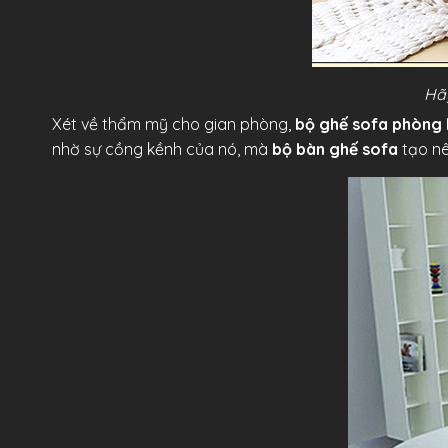
Hãy
Xét về thẩm mỹ cho gian phòng,
bộ ghế sofa phòng
nhờ sự cồng kềnh của nó, mà
bộ bàn ghế sofa
tạo n