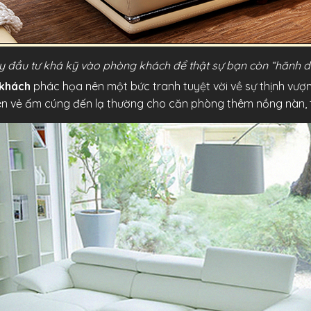
 đầu tư khá kỹ vào phòng khách để thật sự bạn còn “hãnh di
 khách
phác họa nên một bức tranh tuyệt vời về sự thịnh vượng
ên vẻ ấm cúng đến lạ thường cho căn phòng thêm nồng nàn, 