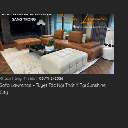
Khách hàng
,
Tin tức
05/Th2/2026
Khác
Sofa Lawrence – Tuyệt Tác Nội Thất Ý Tại Sunshine
SOF
City