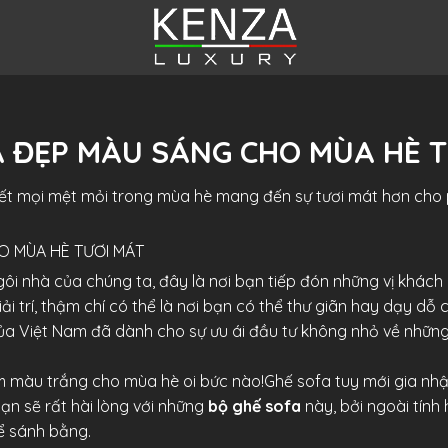
 ĐẸP MÀU SÁNG CHO MÙA HÈ 
t mọi mệt mỏi trong mùa hè mang đến sự tươi mát hơn cho 
 MÙA HÈ TƯƠI MÁT
i nhà của chúng ta, đây là nơi bạn tiếp đón những vị khách q
i trí, thậm chí có thể là nơi bạn có thể thư giãn hay dạy dỗ 
của Việt Nam đã dành cho sự ưu ái đầu tư không nhỏ về những
m màu trắng cho mùa hè oi bức nào!Ghế sofa tuy mới gia nhập
bạn sẽ rất hài lòng với những
bộ ghế sofa
này, bởi ngoài tính
ể sánh bằng.